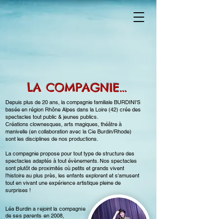
LA COMPAGNIE...
Depuis plus de 20 ans, la compagnie familiale BURDINI'S
basée en région Rhône Alpes dans la Loire (42) crée des
spectacles tout public & jeunes publics.
Créations clownesques, arts magiques, théâtre à
manivelle (en collaboration avec la Cie Burdin/Rhode)
sont les disciplines de nos productions.
La compagnie propose pour tout type de structure des
spectacles adaptés à tout évènements. Nos spectacles
sont plutôt de proximités où petits et grands vivent
l'histoire au plus près, les enfants explorent et s'amusent
tout en vivant une expérience artistique pleine de
surprises !
Léa Burdin a rejoint la compagnie
de ses parents en 2008,